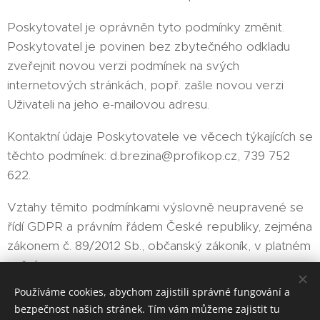
Poskytovatel je oprávněn tyto podmínky změnit.
Poskytovatel je povinen bez zbytečného odkladu
zveřejnit novou verzi podmínek na svých
internetových stránkách, popř. zašle novou verzi
Uživateli na jeho e-mailovou adresu.
Kontaktní údaje Poskytovatele ve věcech týkajících se
těchto podmínek: d.brezina@profikop.cz, 739 752
622.
Vztahy těmito podmínkami výslovně neupravené se
řídí GDPR a právním řádem České republiky, zejména
zákonem č. 89/2012 Sb., občanský zákoník, v platném
znění.
Používáme cookies, abychom zajistili správné fungování a
bezpečnost našich stránek. Tím vám můžeme zajistit tu