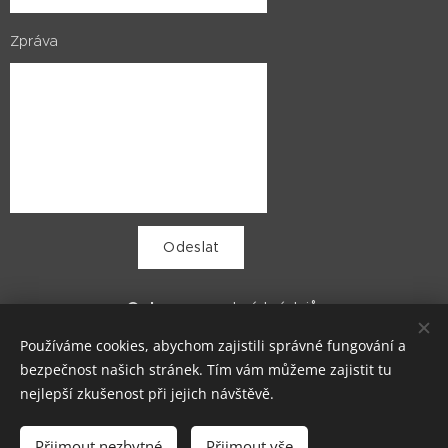
Zpráva
Odeslat
Ochrana
osobních údajů
Používáme cookies, abychom zajistili správné fungování a
bezpečnost našich stránek. Tím vám můžeme zajistit tu
nejlepší zkušenost při jejich návštěvě.
PROFIKOP, Daniel Březina +420 739 752 622
Přijmout nezbytné
Přijmout vše