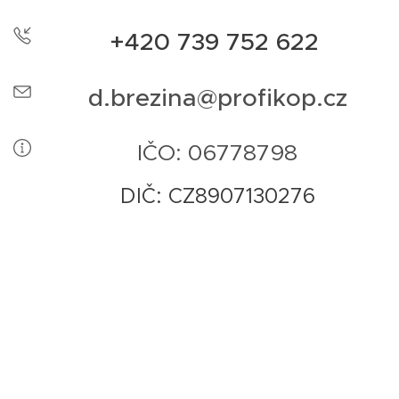
+420 739 752 622
d.brezina@profikop.cz
IČO: 06778798
DIČ: CZ8907130276